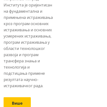
Института је оријентисан
на фундаментална и
примењена истраживања
кроз програм основних
истраживања и основних
усмерених истраживања,
програм истраживања у
области технолошког
развоја и програм
трансфера знања и
технологија и
подстицања примене
резултата научно-
истраживачког рада.
Више