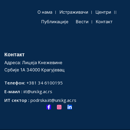
О нама
Истраживачи
Центри
Публикације
Вести
Контакт
Контакт
Адреса: Лицеја Кнежевине
Србије 1А 34000 Крагујевац
Телефон:
+381 34 6100195
Е-маил :
iit@uni.kg.ac.rs
ИТ сектор :
podrska.iit@uni.kg.ac.rs