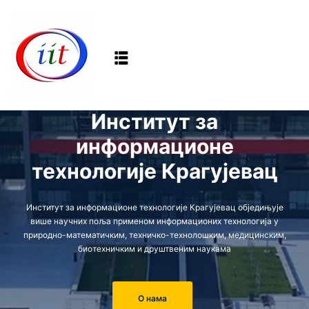
Sign in
Sign up
Sign in
Don’t have an account?
Sign up
Институт за
информационе
технологије Крагујевац
Институт за информационе технологије Крагујевац обједињује
више научних поља применом информационих технологија у
природно-математичким, техничко-технолошким, медицинским,
Lost your password?
Remember me
биотехничким и друштвеним наукама
О нама