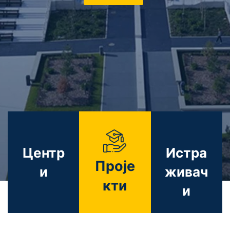
Центр
Истра
Проје
и
живач
кти
и