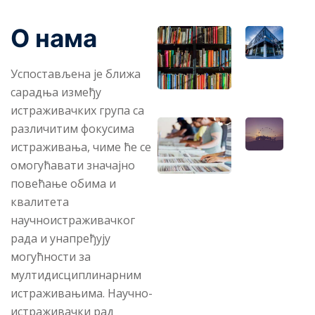
О нама
Успостављена је ближа
сарадња између
истраживачких група са
различитим фокусима
истраживања, чиме ће се
омогућавати значајно
повећање обима и
квалитета
научноистраживачког
рада и унапређују
могућности за
мултидисциплинарним
истраживањима. Научно-
истраживачки рад