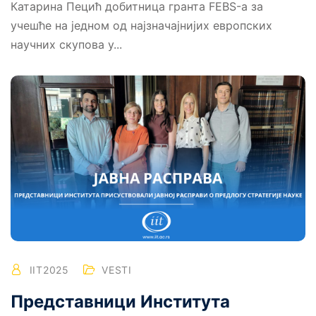
Катарина Пецић добитница гранта FEBS-а за
учешће на једном од најзначајнијих европских
научних скупова у...
IIT2025
VESTI
Представници Института