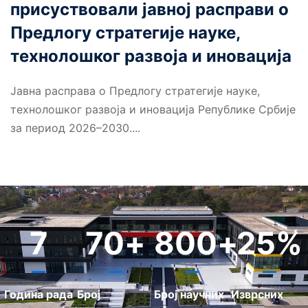
присуствовали јавној расправи о
Предлогу стратегије науке,
технолошког развоја и иновација
Јавна расправа о Предлогу стратегије науке,
технолошког развоја и иновација Републике Србије
за период 2026–2030....
7
70
+
800
+
25
%
Година рада
Број
Број научних
Изврсних