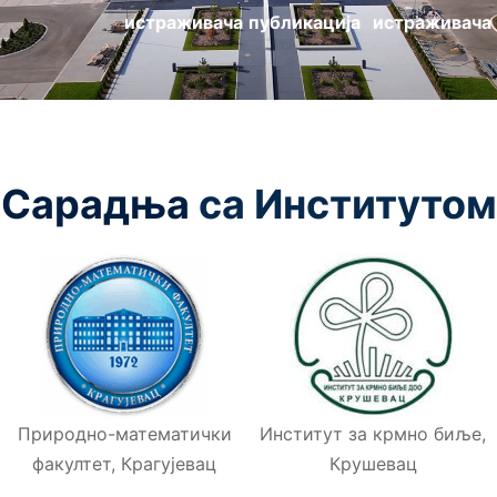
истраживача
публикација
истраживача
Сарадња
са Институтом
Природно-математички
Институт за крмно биље,
факултет, Крагујевац
Крушевац