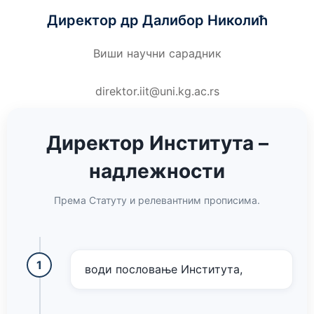
Директор др Далибор Николић
Виши научни сарадник
direktor.iit@uni.kg.ac.rs
Директор Института –
надлежности
Према Статуту и релевантним прописима.
води пословање Института,