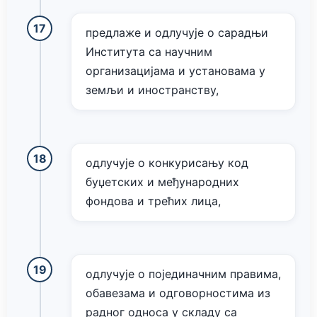
предлаже и одлучује о сарадњи
Института са научним
организацијама и установама у
земљи и иностранству,
одлучује о конкурисању код
буџетских и међународних
фондова и трећих лица,
одлучује о појединачним правима,
обавезама и одговорностима из
радног односа у складу са