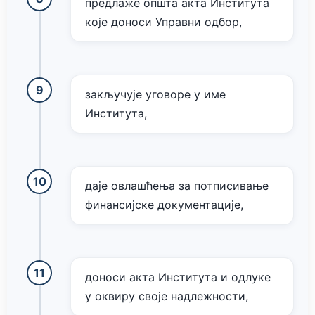
предлаже општа акта Института
које доноси Управни одбор,
закључује уговоре у име
Института,
даје овлашћења за потписивање
финансијске документације,
доноси акта Института и одлуке
у оквиру своје надлежности,