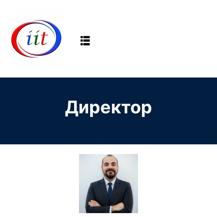
Sign in
Sign up
Sign in
Don’t have an account?
Sign up
Директор
Lost your password?
Remember me