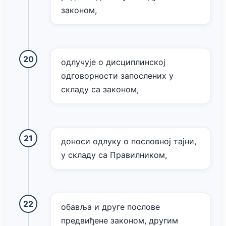
законом,
одлучује о дисциплинској
одговорности запослених у
складу са законом,
доноси одлуку о пословној тајни,
у складу са Правилником,
обавља и друге послове
предвиђене законом, другим