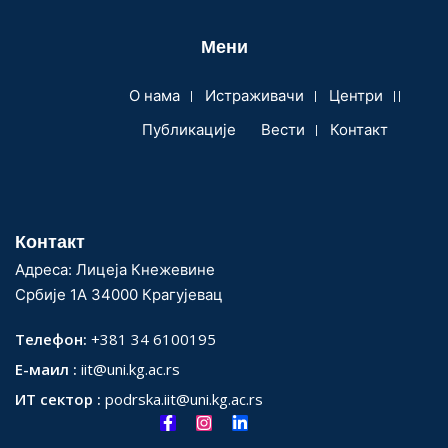
Мени
О нама
Истраживачи
Центри
Публикације
Вести
Контакт
Контакт
Адреса: Лицеја Кнежевине
Србије 1А 34000 Крагујевац
Телефон:
+381 34 6100195
Е-маил :
iit@uni.kg.ac.rs
ИТ сектор :
podrska.iit@uni.kg.ac.rs