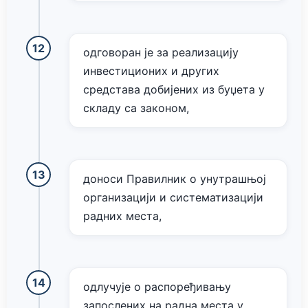
одговоран је за реализацију
инвестиционих и других
средстава добијених из буџета у
складу са законом,
доноси Правилник о унутрашњој
организацији и систематизацији
радних места,
одлучује о распоређивању
запослених на радна места у