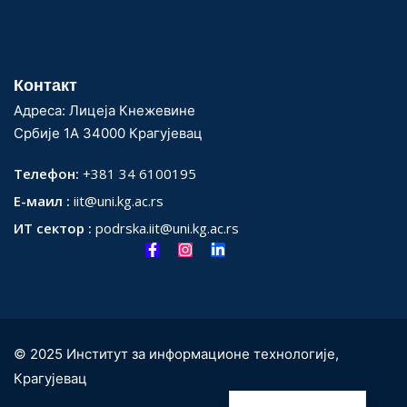
Контакт
Адреса: Лицеја Кнежевине
Србије 1А 34000 Крагујевац
Телефон:
+381 34 6100195
Е-маил :
iit@uni.kg.ac.rs
ИТ сектор :
podrska.iit@uni.kg.ac.rs
© 2025 Институт за информационе технологије,
Крагујевац
English