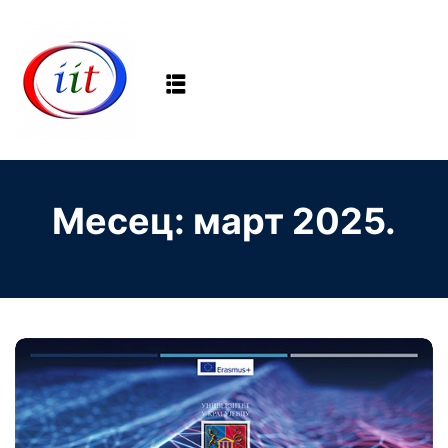
Sign in
Sign up
Sign in
Don’t have an account?
Sign up
Месец:
март 2025.
Lost your password?
Remember me