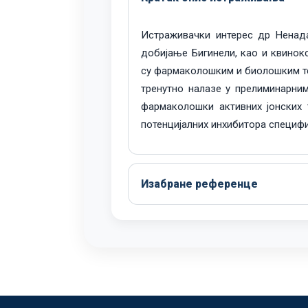
Истраживачки интерес др Ненада
добијање Бигинели, као и квинок
су фармаколошким и биолошким те
тренутно налазе у прелиминарни
фармаколошки активних јонских 
потенцијалних инхибитора специф
Изабране референце