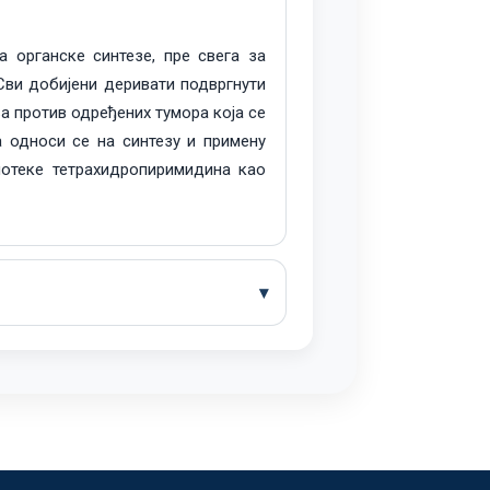
 органске синтезе, пре свега за
Сви добијени деривати подвргнути
 против одређених тумора која се
 односи се на синтезу и примену
иотеке тетрахидропиримидина као