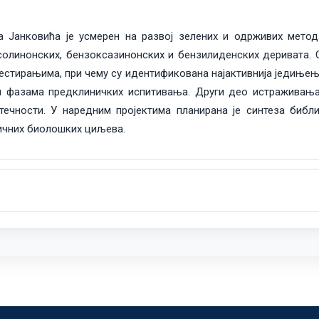
 Јанковића је усмерен на развој зелених и одрживих метода
солинонских, бензоксазинонских и бензилиденских деривата. 
стирањима, при чему су идентификована најактивнија једињења
м фазама предклиничких испитивања. Други део истраживања
течности. У наредним пројектима планирана је синтеза библ
ичних биолошких циљева.