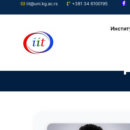
iit@uni.kg.ac.rs
+381 34 6100195
Инстит