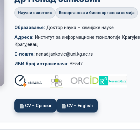
Научни саветник
Биоорганска и бионеорганска хемија
Lost your password?
Remember me
Образовање:
Доктор наука – хемијске науке
Адреса:
Институт за информационе технологије Крагујев
Крагујевац
Е-пошта:
nenad.jankovic@uni.kg.ac.rs
ИБИ број истраживача:
BF547
CV – Српски
CV – English