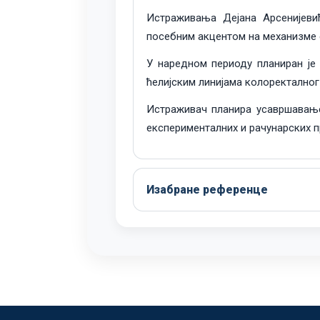
Истраживања Дејана Арсенијевић
посебним акцентом на механизме е
У наредном периоду планиран је
ћелијским линијама колоректалног
Истраживач планира усавршавање
експерименталних и рачунарских п
Изабране референце