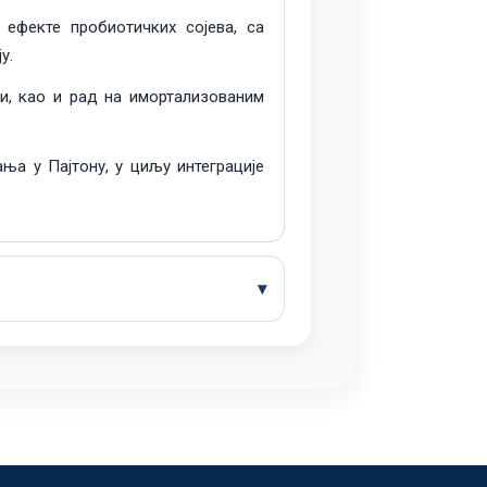
 ефекте пробиотичких сојева, са
у.
и, као и рад на имортализованим
а у Пајтону, у циљу интеграције