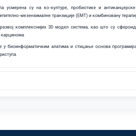
а усмерена су на ко-културе, пробиотике и антиканцерске
пително-мезенхималне транзиције (ЕМТ) и комбиновану терапиј
 развој комплекснијих 3D модел система, као што су сфероид
 карцинома.
 у биоинформатичким алатима и стицање основа програмирањ
риступа.