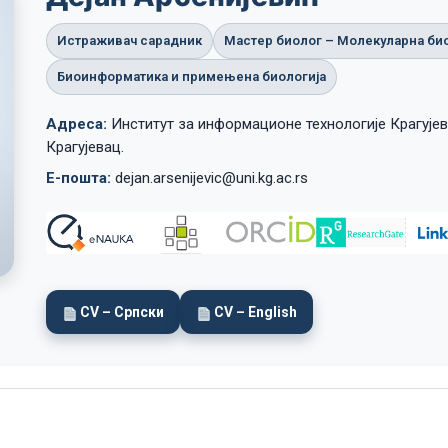
Истраживач сарадник
Мастер биолог – Молекуларна био
Lost your password?
Remember me
Биоинформатика и примењена биологија
Адреса:
Институт за информационе технологије Крагујев
Крагујевац.
Е-пошта:
dejan.arsenijevic@uni.kg.ac.rs
CV – Српски
CV – English