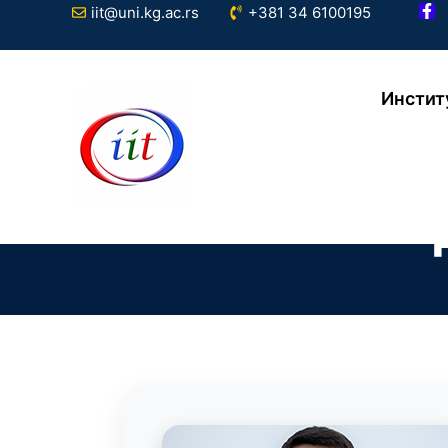
iit@uni.kg.ac.rs
+381 34 6100195
Инстит