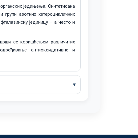
-органских једињења. Синтетисана
 и групи азотних хетероцикличних
-фталазинску јединицу – а често и
а врши се коришћењем различитих
 одређивање антиоксидативне и