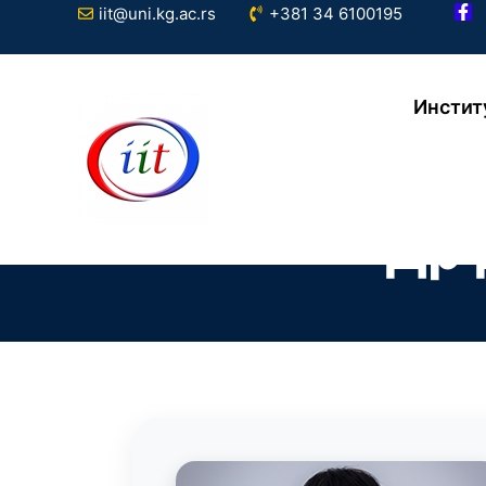
iit@uni.kg.ac.rs
+381 34 6100195
Инстит
Др 