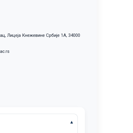
ац, Лицеја Кнежевине Србије 1А, 34000
ac.rs