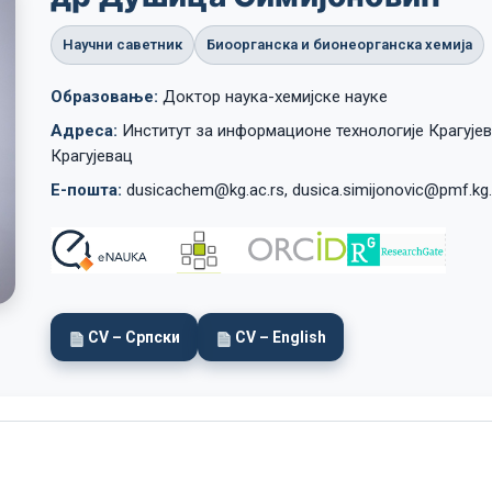
Научни саветник
Биоорганска и бионеорганска хемија
Lost your password?
Remember me
Образовање:
Доктор наука-хемијске науке
Адреса:
Институт за информационе технологије Крагујев
Крагујевац
Е-пошта:
dusicachem@kg.ac.rs, dusica.simijonovic@pmf.kg.
CV – Српски
CV – English