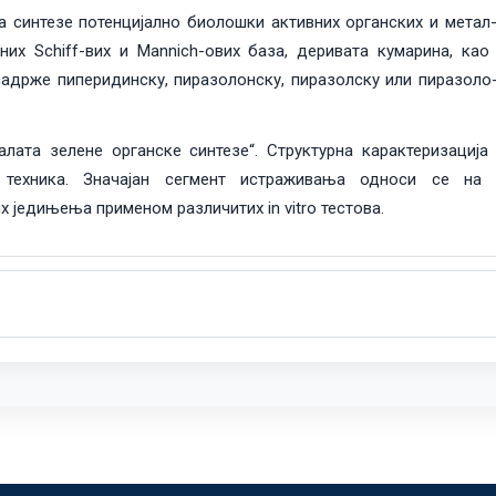
 синтезе потенцијално биолошки активних органских и метал
их Schiff-вих и Mannich-ових база, деривата кумарина, као
 садрже пиперидинску, пиразолонску, пиразолску или пиразоло
„алата зелене органске синтезе“. Структурна карактеризациј
х техника. Значајан сегмент истраживања односи се на
 једињења применом различитих in vitro тестова.