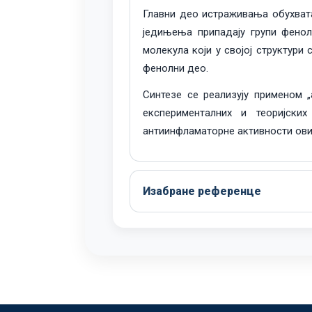
Главни део истраживања обухвата
једињења припадају групи фенолн
молекула који у својој структури
фенолни део.
Синтезе се реализују применом 
експерименталних и теоријски
антиинфламаторне активности ових
Изабране референце