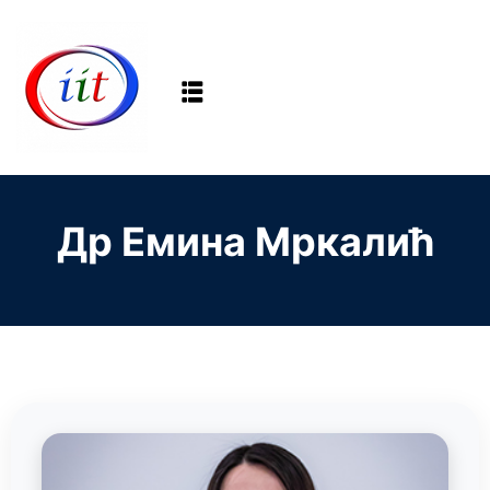
Sign in
Sign up
Sign in
Don’t have an account?
Sign up
Др Емина Мркалић
Lost your password?
Remember me