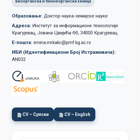
Биоорганска и бионеорганска хемија
Образовање:
Доктор наука-хемијске науке
Адреса:
Институт за информационе технологије
Крагујевац, Јована Цвијића бб, 34000 Крагујевац.
Е-пошта:
emina.mrkalic@pmf.kg.ac.rs
ИБИ (Идентификациони Број Истраживача):
AN032
CV – Српски
CV – English