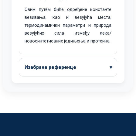
Овим путем биће одређене константе
везивања, као и везујућа места,
термодинамички параметри и природа
везујућих сила између лека/
новосинтетисаних једињења и протеина.
Изабране референце