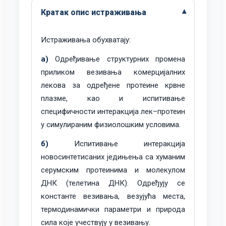
Кратак опис истраживања
Истраживања обухватају:
а)
Одређивање структурних промена
приликом везивања комерцијалних
лекова за одређене протеине крвне
плазме, као и испитивање
специфичности интеракција лек–протеин
у симулираним физиолошким условима.
б)
Испитивање интеракција
новосинтетисаних једињења са хуманим
серумским протеинима и молекулом
ДНК (телетина ДНК). Одређују се
константе везивања, везујућа места,
термодинамички параметри и природа
сила које учествују у везивању.