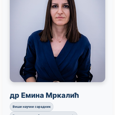
др Емина Мркалић
Виши научни сарадник