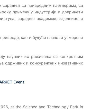
 у сарадњи са привредним партнерима, са
ироку примену у индустрији и допринети
риступа, сарадње академске заједнице и
привреде, као и будући планови усмерени
воју научних истраживања са конкретним
ња одрживих и конкурентних иновативних
2MARKET Event
026, at the Science and Technology Park in