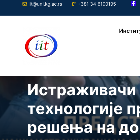
iit@uni.kg.ac.rs
+381 34 6100195
Инстит
VESTI
Истраживачи 
технологије 
решења на до