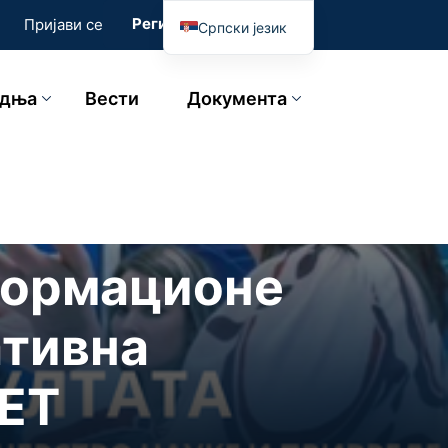
Региструј се
Пријави се
Српски језик
English
адња
Вести
Документа
формационе
ативна
KET