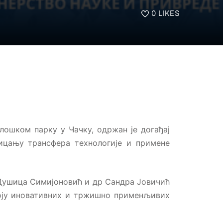
0
LIKES
олошком парку у Чачку, одржан је догађај
ицању трансфера технологије и примене
 Душица Симијоновић и др Сандра Јовичић
воју иновативних и тржишно применљивих