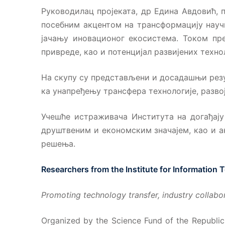
Руководилац пројеката, др Едина Авдовић,
посебним акцентом на трансформацију науч
јачању иновационог екосистема. Током пре
привреде, као и потенцијал развијених техно
На скупу су представљени и досадашњи резу
ка унапређењу трансфера технологије, разв
Учешће истраживача Института на догађај
друштвеним и економским значајем, као и 
решења.
Researchers from the Institute for Informatio
Promoting technology transfer, industry collabo
Organized by the Science Fund of the Republi