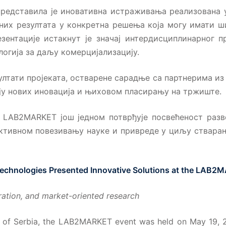
 представила је иновативна истраживања реализована
них резултата у конкретна решења која могу имати ш
зентације истакнут је значај интердисциплинарног п
логија за даљу комерцијализацију.
лтати пројеката, остварене сарадње са партнерима из 
оју нових иновација и њиховом пласирању на тржиште.
у LAB2MARKET још једном потврђује посвећеност раз
активном повезивању науке и привреде у циљу ствара
n Technologies Presented Innovative Solutions at the LAB
ration, and market-oriented research
c of Serbia, the LAB2MARKET event was held on May 19, 2