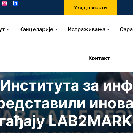
Увид јавности
ут
Канцеларије
Истраживања
Сар
Sign in
Sign up
Контакт
Sign in
Института за ин
Don’t have an account?
Sign up
представили инов
гађају LAB2MAR