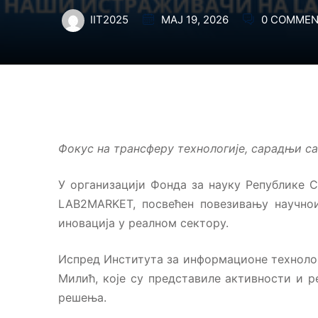
МАЈ 19, 2026
0 COMME
IIT2025
Фокус на трансферу технологије, сарадњи с
У организацији Фонда за науку Републике Ср
LAB2MARKET, посвећен повезивању научнои
иновација у реалном сектору.
Испред Института за информационе технолог
Милић, које су представиле активности и 
решења.