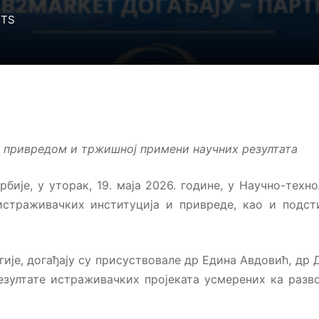
NTS
Lost your password?
Remember me
а привредом и тржишној примени научних резултата
бије, у уторак, 19. маја 2026. године, у Научно-техн
страживачких институција и привреде, као и подст
ије, догађају су присуствовале др Едина Авдовић, др
резултате истраживачких пројеката усмерених ка раз