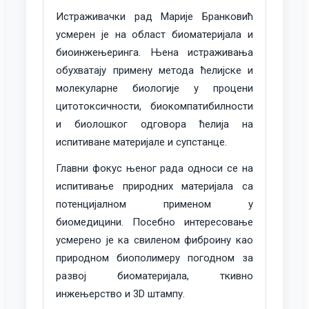
Истраживачки рад Марије Бранковић
усмерен је на област биоматеријала и
биоинжењеринга. Њена истраживања
обухватају примену метода ћелијске и
молекуларне биологије у процени
цитотоксичности, биокомпатибилности
и биолошког одговора ћелија на
испитиване материјале и супстанце.
Главни фокус њеног рада односи се на
испитивање природних материјала са
потенцијалном применом у
биомедицини. Посебно интересовање
усмерено је ка свиленом фиброину као
природном биополимеру погодном за
развој биоматеријала, ткивно
инжењерство и 3D штампу.