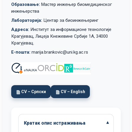
Образовање:
Мастер инжењер биомедицинског
инжењерства
Лабораторија:
Центар за биоинжењеринг
Адреса:
Институт за информационе технологије
Крагујевац, Лицеја Кнежевине Србије 1А, 34000
Крагујевац.
Е-пошта:
marija.brankovic@uni.kg.ac.rs
CV – Српски
CV – English
Кратак опис истраживања