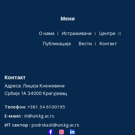
Мени
О нама
Истраживачи
Центри
Публикације
Вести
Контакт
Контакт
Адреса: Лицеја Кнежевине
Србије 1А 34000 Крагујевац
Телефон:
+381 34 6100195
Е-маил :
iit@uni.kg.ac.rs
ИТ сектор :
podrska.iit@uni.kg.ac.rs