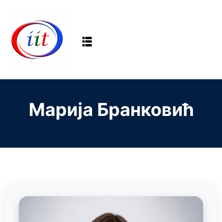
Sign in
Sign up
Sign in
Don’t have an account?
Sign up
Марија Бранковић
Lost your password?
Remember me